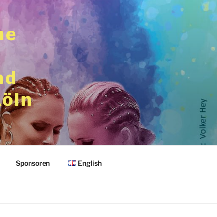
he
nd
Köln
Sponsoren
English