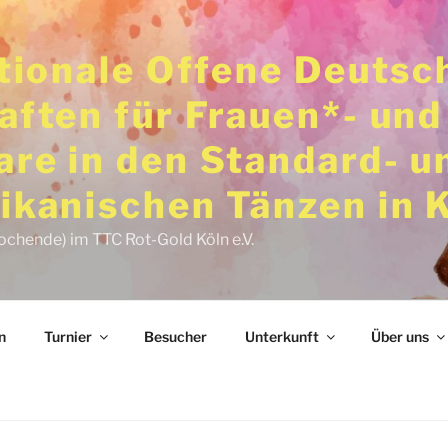
ationale Offene Deutsc
aften für Frauen*- und
re in den Standard- u
ikanischen Tänzen in 
ochende) im TTC Rot-Gold Köln e.V.
n
Turnier
Besucher
Unterkunft
Über uns