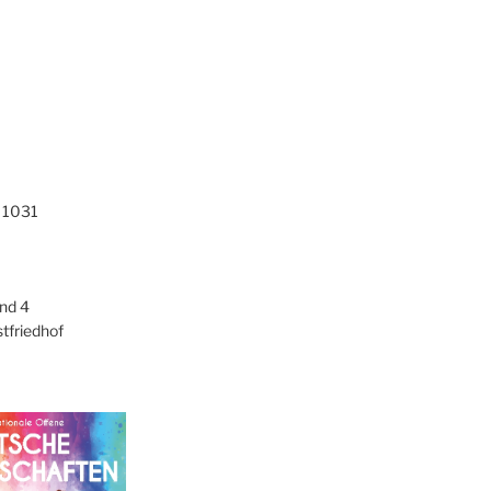
 1031
nd 4
tfriedhof