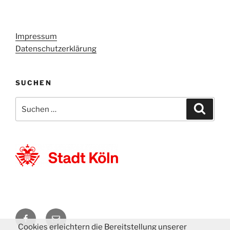
Impressum
Datenschutzerklärung
SUCHEN
Suchen
Suche
nach:
DM
E-
Cookies erleichtern die Bereitstellung unserer
2018
Mail