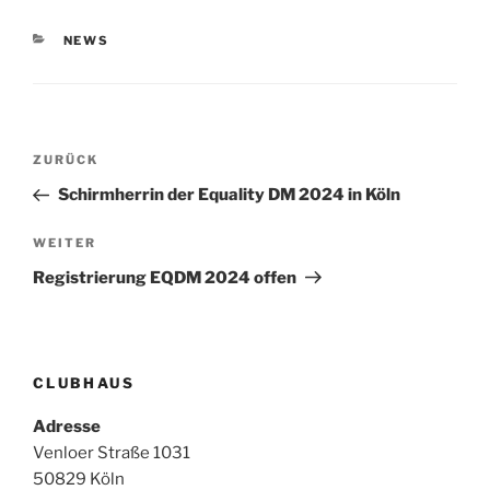
KATEGORIEN
NEWS
Beitragsnavigation
Vorheriger
ZURÜCK
Beitrag
Schirmherrin der Equality DM 2024 in Köln
Nächster
WEITER
Beitrag
Registrierung EQDM 2024 offen
CLUBHAUS
Adresse
Venloer Straße 1031
50829 Köln